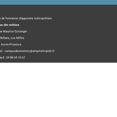
e de formation d’apprentis métropolitain
s des métiers
rue Maurice Estrangin
’Aillane, Les Milles
 Aix-en-Provence
el :
campusdesmetiers@ampmetropole.fr
ard : 04 88 69 10 67