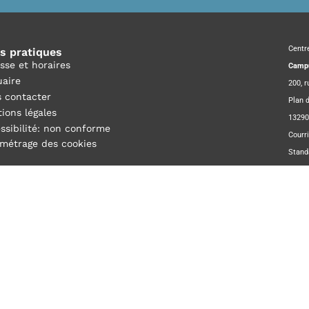
Centr
os pratiques
sse et horaires
Campu
aire
200, 
 contacter
Plan d
ions légales
13290
ssibilité: non conforme
Courri
métrage des cookies
Stand