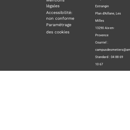
Mentions
légales
Estrangin
Accessibilité:
Plan d’Aillane, Les
non conforme
Milles
Paramétrage
13290 Aix-en-
des cookies
Provence
Courriel :
campusdesmetiers@amp
Standard : 04 88 69
10 67