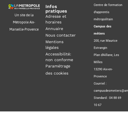
Centre de formation
Infos
pratiques
d’apprentis
Un site de la
Adresse et
métropolitain
horaires
Métropole Aix-
Campus des
Annuaire
Marseille-Provence
métiers
Nous contacter
200, rue Maurice
Mentions
légales
Estrangin
Accessibilité:
Plan d’Aillane, Les
non conforme
Milles
Paramétrage
13290 Aix-en-
des cookies
Provence
Courriel :
campusdesmetiers@amp
Standard : 04 88 69
10 67