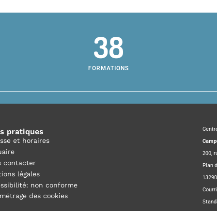
38
FORMATIONS
Centr
os pratiques
sse et horaires
Campu
aire
200, 
 contacter
Plan d
ions légales
13290
ssibilité: non conforme
Courri
métrage des cookies
Stand