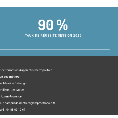
90 %
TAUX DE RÉUSSITE SESSION 2025
e de formation d’apprentis métropolitain
s des métiers
rue Maurice Estrangin
’Aillane, Les Milles
 Aix-en-Provence
el :
campusdesmetiers@ampmetropole.fr
ard : 04 88 69 10 67