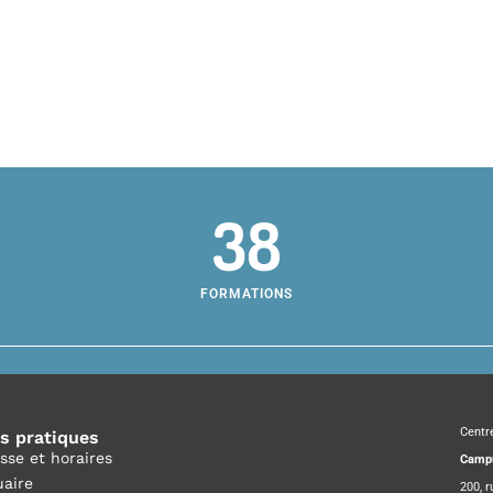
38
FORMATIONS
Centr
os pratiques
sse et horaires
Campu
aire
200, 