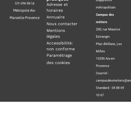
d’apprentis
Un site de la
Adresse et
métropolitain
horaires
Métropole Aix-
Campus des
Annuaire
Marseille-Provence
métiers
Nous contacter
200, rue Maurice
Mentions
légales
Estrangin
Accessibilité:
Plan d’Aillane, Les
non conforme
Milles
Paramétrage
13290 Aix-en-
des cookies
Provence
Courriel :
campusdesmetiers@amp
Standard : 04 88 69
10 67