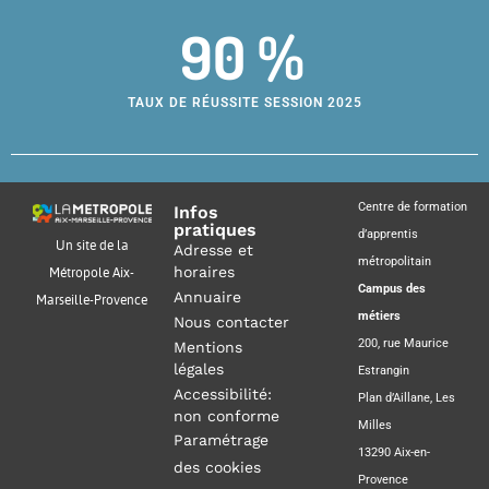
90 %
TAUX DE RÉUSSITE SESSION 2025
Centre de formation
Infos
pratiques
d’apprentis
Un site de la
Adresse et
métropolitain
horaires
Métropole Aix-
Campus des
Annuaire
Marseille-Provence
métiers
Nous contacter
200, rue Maurice
Mentions
légales
Estrangin
Accessibilité:
Plan d’Aillane, Les
non conforme
Milles
Paramétrage
13290 Aix-en-
des cookies
Provence