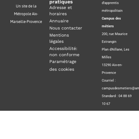
pratiques
d’apprentis
Un site de la
Adresse et
métropolitain
horaires
Métropole Aix-
Campus des
Annuaire
Marseille-Provence
métiers
Nous contacter
200, rue Maurice
Mentions
légales
Estrangin
Accessibilité:
Plan d’Aillane, Les
non conforme
Milles
Paramétrage
13290 Aix-en-
des cookies
Provence
Courriel :
campusdesmetiers@amp
Standard : 04 88 69
10 67