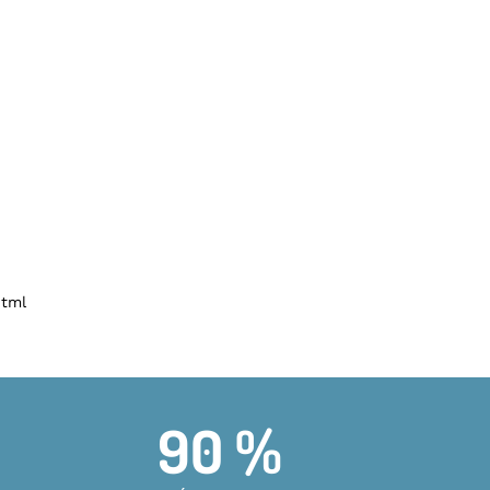
html
90 %