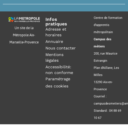
Centre de formation
Infos
pratiques
d’apprentis
Un site de la
Adresse et
métropolitain
horaires
Métropole Aix-
Campus des
Annuaire
Marseille-Provence
métiers
Nous contacter
200, rue Maurice
Mentions
légales
Estrangin
Accessibilité:
Plan d’Aillane, Les
non conforme
Milles
Paramétrage
13290 Aix-en-
des cookies
Provence
Courriel :
campusdesmetiers@amp
Standard : 04 88 69
10 67