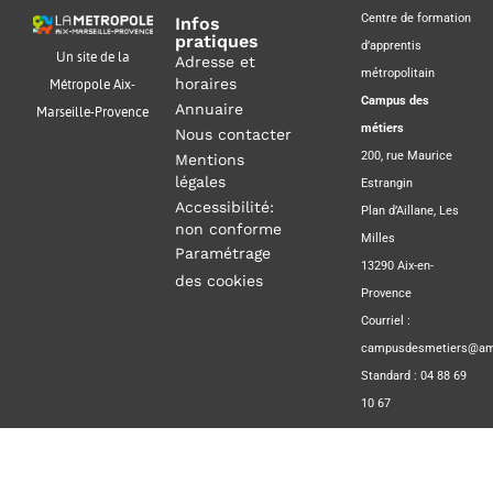
Centre de formation
Infos
pratiques
d’apprentis
Un site de la
Adresse et
métropolitain
horaires
Métropole Aix-
Campus des
Annuaire
Marseille-Provence
métiers
Nous contacter
200, rue Maurice
Mentions
légales
Estrangin
Accessibilité:
Plan d’Aillane, Les
non conforme
Milles
Paramétrage
13290 Aix-en-
des cookies
Provence
Courriel :
campusdesmetiers@amp
Standard : 04 88 69
10 67