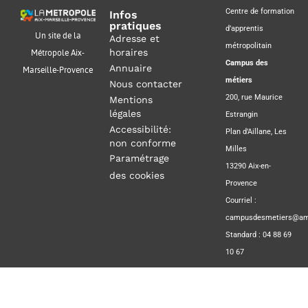
Centre de formation
Infos
pratiques
d’apprentis
Un site de la
Adresse et
métropolitain
horaires
Métropole Aix-
Campus des
Annuaire
Marseille-Provence
métiers
Nous contacter
200, rue Maurice
Mentions
légales
Estrangin
Accessibilité:
Plan d’Aillane, Les
non conforme
Milles
Paramétrage
13290 Aix-en-
des cookies
Provence
Courriel :
campusdesmetiers@amp
Standard : 04 88 69
10 67