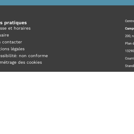
Centr
os pratiques
sse et horaires
Campu
aire
200, 
 contacter
Plan d
ions légales
13290
ssibilité: non conforme
Courri
métrage des cookies
Stand