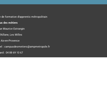
e de formation d’apprentis métropolitain
s des métiers
rue Maurice Estrangin
’Aillane, Les Milles
 Aix-en-Provence
el :
campusdesmetiers@ampmetropole.fr
ard : 04 88 69 10 67