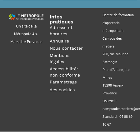
Centre de formation
Infos
pratiques
d’apprentis
Un site de la
Adresse et
métropolitain
horaires
Métropole Aix-
Campus des
Annuaire
Marseille-Provence
métiers
Nous contacter
200, rue Maurice
Mentions
légales
Estrangin
Accessibilité:
Plan d’Aillane, Les
non conforme
Milles
Paramétrage
13290 Aix-en-
des cookies
Provence
Courriel :
campusdesmetiers@amp
Standard : 04 88 69
10 67