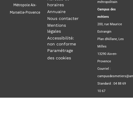
métropolitain
horaires
Métropole Aix-
Campus des
Annuaire
Marseille-Provence
métiers
Nous contacter
200, rue Maurice
Mentions
légales
Estrangin
Accessibilité:
Plan d’Aillane, Les
non conforme
Milles
Paramétrage
13290 Aix-en-
des cookies
Provence
Courriel :
campusdesmetiers@amp
Standard : 04 88 69
10 67