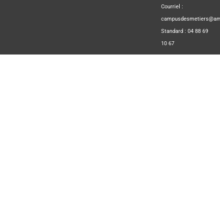
Courriel :
campusdesmetiers@amp
Standard : 04 88 69
10 67