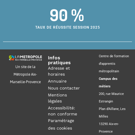
90 %
TAUX DE RÉUSSITE SESSION 2025
Centre de formation
Infos
pratiques
d’apprentis
Un site de la
Adresse et
métropolitain
horaires
Métropole Aix-
Campus des
Annuaire
Marseille-Provence
métiers
Nous contacter
200, rue Maurice
Mentions
légales
Estrangin
Accessibilité:
Plan d’Aillane, Les
non conforme
Milles
Paramétrage
13290 Aix-en-
des cookies
Provence