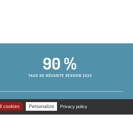
90 %
TAUX DE RÉUSSITE SESSION 2025
l cookies
Personalize
Privacy policy
e de formation d’apprentis métropolitain
s des métiers
rue Maurice Estrangin