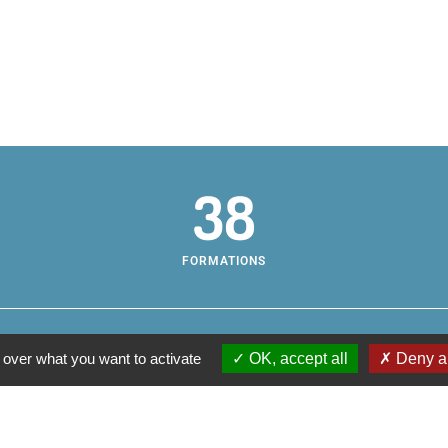
38
FORMATIONS
 over what you want to activate
OK, accept all
Deny al
Centr
os pratiques
sse et horaires
Campu
aire
200, 