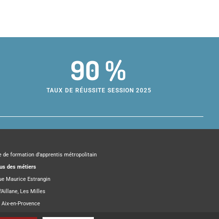
90 %
TAUX DE RÉUSSITE SESSION 2025
e de formation d’apprentis métropolitain
s des métiers
rue Maurice Estrangin
’Aillane, Les Milles
 Aix-en-Provence
el :
campusdesmetiers@ampmetropole.fr