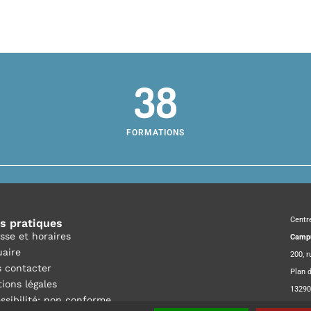
38
FORMATIONS
Centr
os pratiques
sse et horaires
Campu
aire
200, 
 contacter
Plan d
ions légales
13290
ssibilité: non conforme
Courri