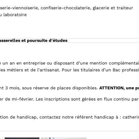
rie-viennoiserie, confiserie-chocolaterie, glacerie et traiteur
u laboratoire
asserelles et poursuite d'études
cé un an en entreprise ou disposant d’une mention complémentair
 métiers et de l’artisanat. Pour les titulaires d’un Bac profess
nt 3 mois, sous réserve de places disponibles.
ATTENTION, une pr
er de mi-février. Les inscriptions sont gérées en flux continu pa
uation de handicap, contactez notre référent handicap à :
catheri