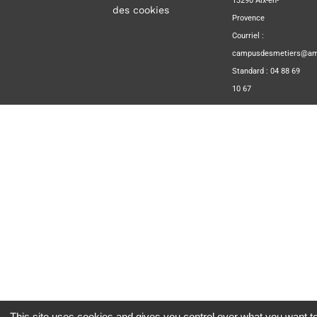
13290 Aix-en-
des cookies
Provence
Courriel :
campusdesmetiers@amp
Standard : 04 88 69
10 67
This site uses cookies and gives you control over what you want to