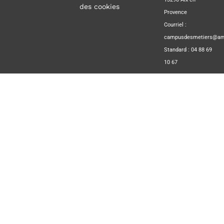
des cookies
Provence
Courriel :
campusdesmetiers@amp
Standard : 04 88 69
10 67