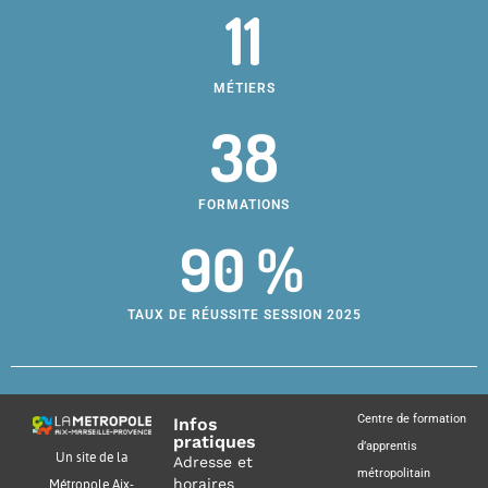
11
MÉTIERS
38
FORMATIONS
90 %
TAUX DE RÉUSSITE SESSION 2025
Centre de formation
Infos
pratiques
d’apprentis
Un site de la
Adresse et
métropolitain
horaires
Métropole Aix-