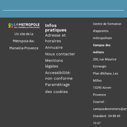
Centre de formation
Infos
pratiques
d’apprentis
Un site de la
Adresse et
métropolitain
horaires
Métropole Aix-
Campus des
Annuaire
Marseille-Provence
métiers
Nous contacter
200, rue Maurice
Mentions
légales
Estrangin
Accessibilité:
Plan d’Aillane, Les
non conforme
Milles
Paramétrage
13290 Aix-en-
des cookies
Provence
Courriel :
campusdesmetiers@amp
Standard : 04 88 69
10 67