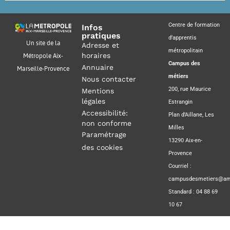
Centre de formation
Infos
pratiques
d’apprentis
Un site de la
Adresse et
métropolitain
horaires
Métropole Aix-
Campus des
Annuaire
Marseille-Provence
métiers
Nous contacter
200, rue Maurice
Mentions
légales
Estrangin
Accessibilité:
Plan d’Aillane, Les
non conforme
Milles
Paramétrage
13290 Aix-en-
des cookies
Provence
Courriel :
campusdesmetiers@amp
Standard : 04 88 69
10 67