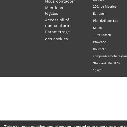
Nous contacter
200, rue Maurice
Mentions
légales
Estrangin
Accessibilité:
Plan d’Aillane, Les
non conforme
Milles
Paramétrage
13290 Aix-en-
des cookies
Provence
Courriel :
campusdesmetiers@amp
Standard : 04 88 69
10 67
This site uses cookies and gives you control over what you want to