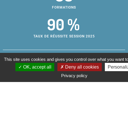
FORMATIONS
90 %
TAUX DE RÉUSSITE SESSION 2025
This site uses cookies and gives you control over what you want to
Centre de formation
Infos
OK, accept all
Deny all cookies
Personali
pratiques
d’apprentis
Un site de la
Adresse et
Privacy policy
métropolitain
horaires
Métropole Aix-
Campus des
Annuaire
Marseille-Provence
métiers
Nous contacter
200, rue Maurice
Mentions
légales
Estrangin
Accessibilité:
Plan d’Aillane, Les
non conforme
Milles
Paramétrage
13290 Aix-en-