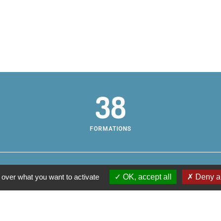
38
FORMATIONS
 over what you want to activate
OK, accept all
Deny al
Centr
os pratiques
sse et horaires
Campu
aire
200, 