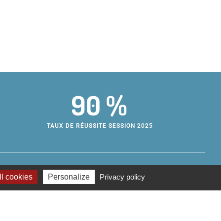
90 %
TAUX DE RÉUSSITE SESSION 2025
l cookies
Personalize
Privacy policy
e de formation d’apprentis métropolitain
s des métiers
rue Maurice Estrangin