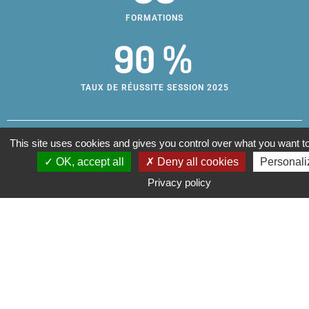
FORMATIONS
90 %
TAUX DE RÉUSSITE SESSION 2025
This site uses cookies and gives you control over what you want to
Centre de formation
Infos
OK, accept all
Deny all cookies
Personali
pratiques
d’apprentis
Un site de la
Adresse et
Privacy policy
métropolitain
horaires
Métropole Aix-
Campus des
Annuaire
Marseille-Provence
métiers
Nous contacter
200, rue Maurice
Mentions
légales
Estrangin
Accessibilité:
Plan d’Aillane, Les
non conforme
Milles
Paramétrage
13290 Aix-en-