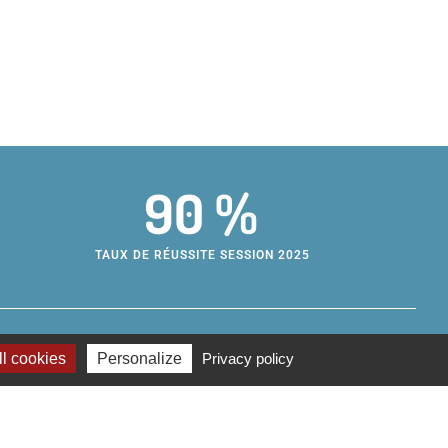
90 %
TAUX DE RÉUSSITE SESSION 2025
l cookies
Personalize
Privacy policy
e de formation d’apprentis métropolitain
s des métiers
rue Maurice Estrangin