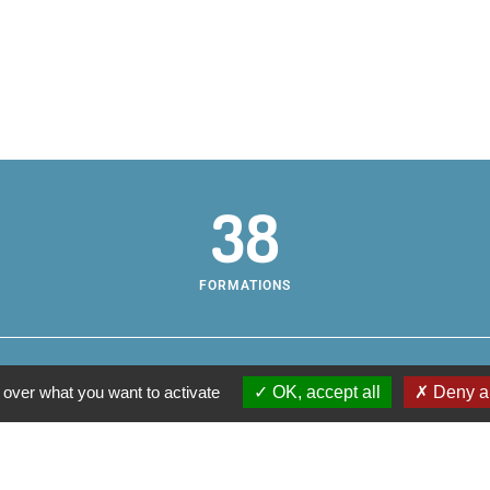
38
FORMATIONS
 over what you want to activate
OK, accept all
Deny al
Centr
os pratiques
sse et horaires
Campu
aire
200, 