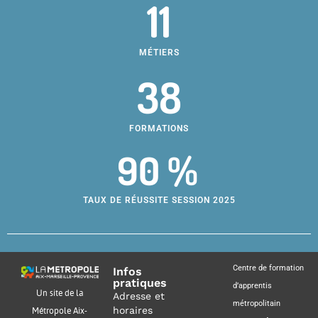
11
MÉTIERS
38
FORMATIONS
90 %
TAUX DE RÉUSSITE SESSION 2025
Centre de formation
Infos
pratiques
d’apprentis
Un site de la
Adresse et
métropolitain
horaires
Métropole Aix-