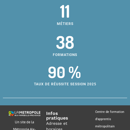
11
MÉTIERS
38
FORMATIONS
90 %
TAUX DE RÉUSSITE SESSION 2025
Centre de formation
Infos
pratiques
d’apprentis
Un site de la
Adresse et
métropolitain
horaires
Métropole Aix-