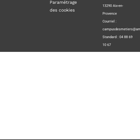
Paramétrage
13290 Aix-en-
des cookies
Provence
Courriel :
campusdesmetiers@amp
Standard : 04 88 69
10 67