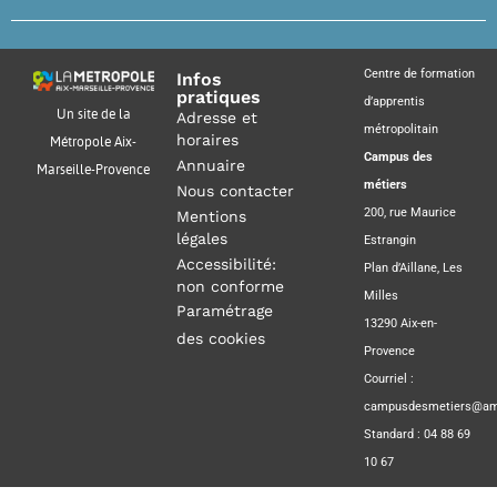
Centre de formation
Infos
pratiques
d’apprentis
Un site de la
Adresse et
métropolitain
horaires
Métropole Aix-
Campus des
Annuaire
Marseille-Provence
métiers
Nous contacter
200, rue Maurice
Mentions
légales
Estrangin
Accessibilité:
Plan d’Aillane, Les
non conforme
Milles
Paramétrage
13290 Aix-en-
des cookies
Provence
Courriel :
campusdesmetiers@amp
Standard : 04 88 69
10 67