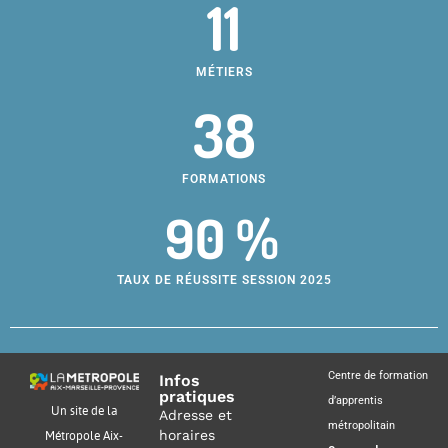
11
MÉTIERS
38
FORMATIONS
90 %
TAUX DE RÉUSSITE SESSION 2025
Centre de formation
Infos
pratiques
d’apprentis
Un site de la
Adresse et
métropolitain
horaires
Métropole Aix-