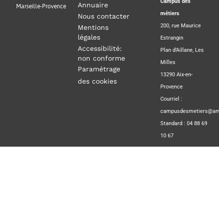
Campus des
Annuaire
Marseille-Provence
métiers
Nous contacter
200, rue Maurice
Mentions
légales
Estrangin
Accessibilité:
Plan d’Aillane, Les
non conforme
Milles
Paramétrage
13290 Aix-en-
des cookies
Provence
Courriel :
campusdesmetiers@amp
Standard : 04 88 69
10 67