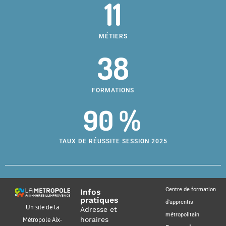
11
MÉTIERS
38
FORMATIONS
90 %
TAUX DE RÉUSSITE SESSION 2025
Centre de formation
Infos
pratiques
d’apprentis
Un site de la
Adresse et
métropolitain
horaires
Métropole Aix-