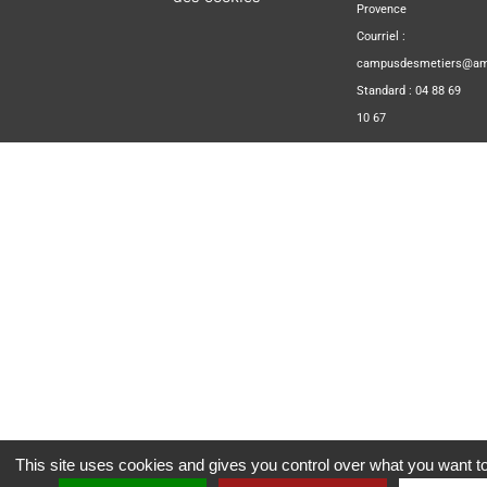
Provence
Courriel :
campusdesmetiers@amp
Standard : 04 88 69
10 67
This site uses cookies and gives you control over what you want to