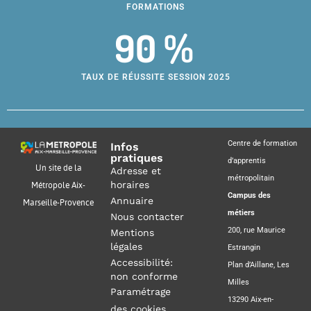
FORMATIONS
90 %
TAUX DE RÉUSSITE SESSION 2025
Centre de formation
Infos
pratiques
d’apprentis
Un site de la
Adresse et
métropolitain
horaires
Métropole Aix-
Campus des
Annuaire
Marseille-Provence
métiers
Nous contacter
200, rue Maurice
Mentions
légales
Estrangin
Accessibilité:
Plan d’Aillane, Les
non conforme
Milles
Paramétrage
13290 Aix-en-
des cookies