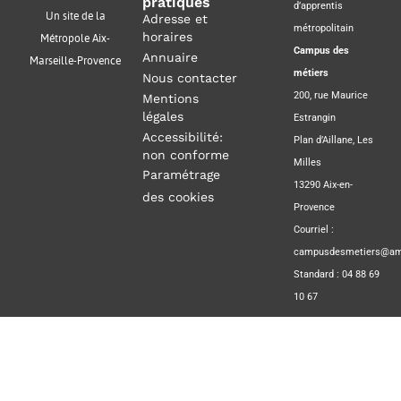
pratiques
d’apprentis
Un site de la
Adresse et
métropolitain
horaires
Métropole Aix-
Campus des
Annuaire
Marseille-Provence
métiers
Nous contacter
200, rue Maurice
Mentions
légales
Estrangin
Accessibilité:
Plan d’Aillane, Les
non conforme
Milles
Paramétrage
13290 Aix-en-
des cookies
Provence
Courriel :
campusdesmetiers@amp
Standard : 04 88 69
10 67