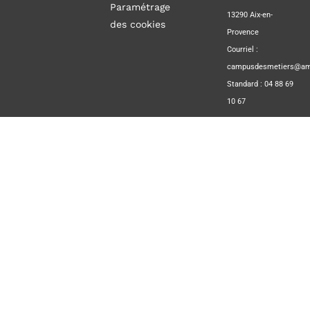
Paramétrage
13290 Aix-en-
des cookies
Provence
Courriel :
campusdesmetiers@amp
Standard : 04 88 69
10 67