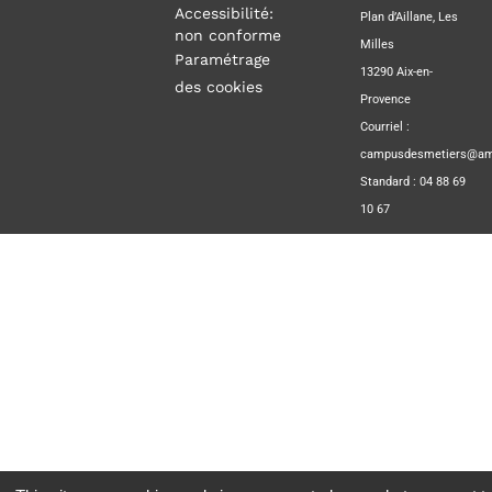
Accessibilité:
Plan d’Aillane, Les
non conforme
Milles
Paramétrage
13290 Aix-en-
des cookies
Provence
Courriel :
campusdesmetiers@amp
Standard : 04 88 69
10 67