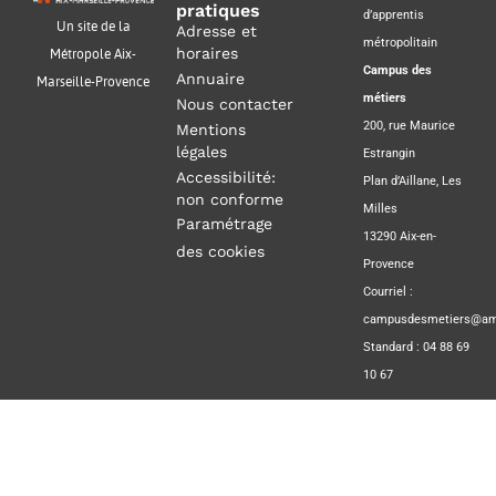
pratiques
d’apprentis
Un site de la
Adresse et
métropolitain
horaires
Métropole Aix-
Campus des
Annuaire
Marseille-Provence
métiers
Nous contacter
200, rue Maurice
Mentions
légales
Estrangin
Accessibilité:
Plan d’Aillane, Les
non conforme
Milles
Paramétrage
13290 Aix-en-
des cookies
Provence
Courriel :
campusdesmetiers@amp
Standard : 04 88 69
10 67