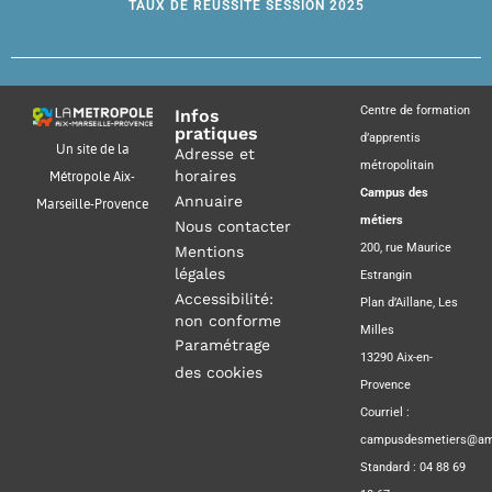
TAUX DE RÉUSSITE SESSION 2025
Centre de formation
Infos
pratiques
d’apprentis
Un site de la
Adresse et
métropolitain
horaires
Métropole Aix-
Campus des
Annuaire
Marseille-Provence
métiers
Nous contacter
200, rue Maurice
Mentions
légales
Estrangin
Accessibilité:
Plan d’Aillane, Les
non conforme
Milles
Paramétrage
13290 Aix-en-
des cookies
Provence
Courriel :
campusdesmetiers@amp
Standard : 04 88 69