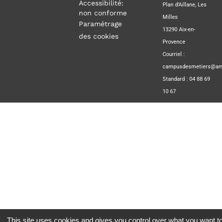
Accessibilité:
Plan d’Aillane, Les
non conforme
Milles
Paramétrage
13290 Aix-en-
des cookies
Provence
Courriel :
campusdesmetiers@amp
Standard : 04 88 69
10 67
This site uses cookies and gives you control over what you want to