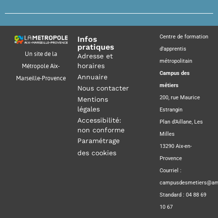
Centre de formation
Infos
pratiques
d’apprentis
Un site de la
Adresse et
métropolitain
horaires
Métropole Aix-
Campus des
Annuaire
Marseille-Provence
métiers
Nous contacter
200, rue Maurice
Mentions
légales
Estrangin
Accessibilité:
Plan d’Aillane, Les
non conforme
Milles
Paramétrage
13290 Aix-en-
des cookies
Provence
Courriel :
campusdesmetiers@amp
Standard : 04 88 69
10 67