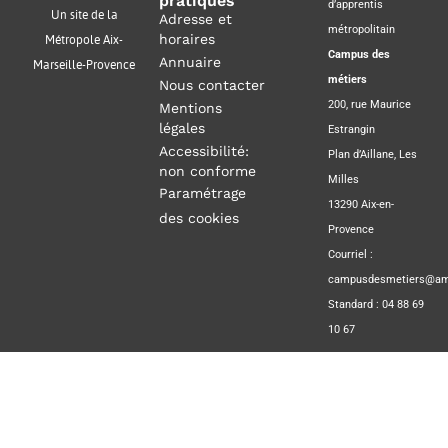
pratiques
d’apprentis
Un site de la
Adresse et
métropolitain
horaires
Métropole Aix-
Campus des
Annuaire
Marseille-Provence
métiers
Nous contacter
200, rue Maurice
Mentions
légales
Estrangin
Accessibilité:
Plan d’Aillane, Les
non conforme
Milles
Paramétrage
13290 Aix-en-
des cookies
Provence
Courriel :
campusdesmetiers@amp
Standard : 04 88 69
10 67