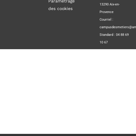
Paramétrage
13290 Aix-en-
des cookies
Provence
Courriel :
campusdesmetiers@amp
Standard : 04 88 69
10 67