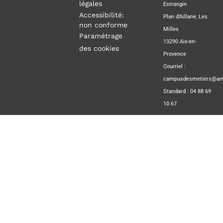
légales
Estrangin
Accessibilité:
Plan d’Aillane, Les
non conforme
Milles
Paramétrage
13290 Aix-en-
des cookies
Provence
Courriel :
campusdesmetiers@amp
Standard : 04 88 69
10 67