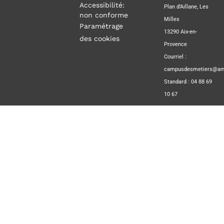
Accessibilité:
Plan d’Aillane, Les
non conforme
Milles
Paramétrage
13290 Aix-en-
des cookies
Provence
Courriel :
campusdesmetiers@amp
Standard : 04 88 69
10 67